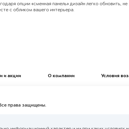
годаря опции «сменная панель» дизайн легко обновить, не
сте с обликом вашего интерьера.
и и акции
О компании
Условия во
Все права защищены.
льно информационный характер и ни при каких условиях 