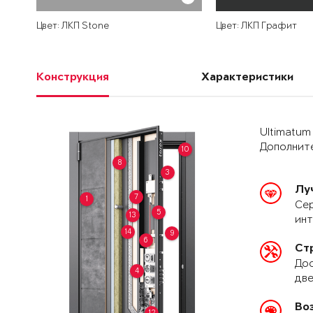
Цвет: ЛКП Stone
Цвет: ЛКП Графит
Конструкция
Характеристики
Ultimatum
Дополните
10
8
3
Лу
7
1
Сер
5
13
ин
14
9
6
Ст
Дос
4
две
Во
12