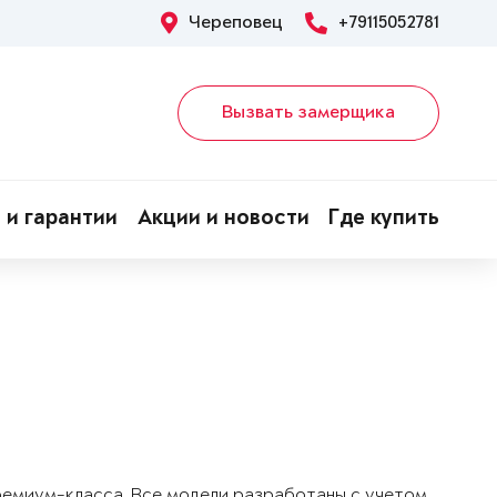
Череповец
+79115052781
Вызвать замерщика
 и гарантии
Акции и новости
Где купить
!
ремиум-класса. Все модели разработаны с учетом