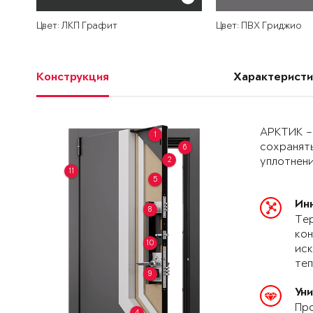
Цвет: ЛКП Графит
Цвет: ПВХ Гриджио
Конструкция
Характеристи
АРКТИК –
1
сохранять
6
2
уплотнени
11
5
Ин
8
Тер
кон
10
иск
теп
9
Ун
Про
4