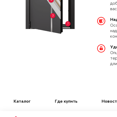
доб
вас
3
На
7
Осо
над
кон
Уд
Опц
тер
дли
Каталог
Где купить
Новост