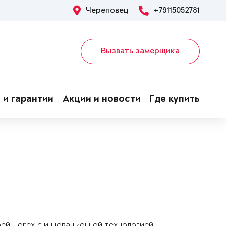
Череповец
+79115052781
Вызвать замерщика
 и гарантии
Акции и новости
Где купить
рей Torex с инновационной технологией